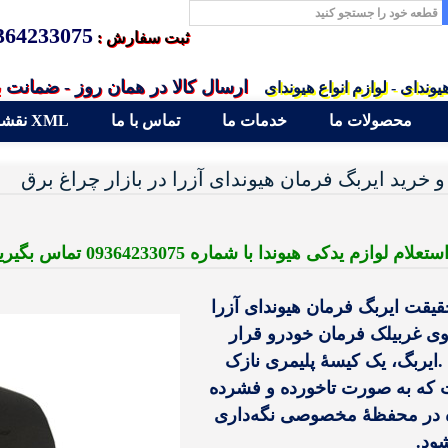
364233075
ثبت سفارش :
ارسال کالا در همان روز - ضمانت 
یوندای - لوازم انواع هیوندای
محصولات ما
خدمات ما
تماس با ما
نقشه سایت XML
 خرید ایربگ فرمان هیوندای آزرا در بازار چراغ برق
لام لوازم یدکی هیوندا با شماره 09364233075 تماس بگیرید
قیقت ایربگ فرمان هیوندای آزرا
وی غربیلک فرمان خودرو قرار
 .ایربگ، یک کیسهٔ پلیمری نازک
که به صورت تاخورده و فشرده
در محفظهٔ مخصوصی نگه‌داری
ود.