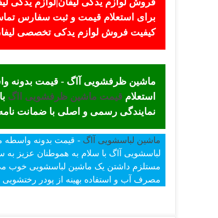
فروش لوازم یدکی لیفان|لوازم یدکی لیف
کیفیت فروش لوازم یدکی تخصصی لیفان +
استعلام
قیمت ماشین ظرفشویی ااگ
با
نمایندگی رسمی و اصلی با ضمانت نام
ماشین لباسشویی آاگ
لباسشویی آاگ با سلام به هموطنان عزیز به س
مستلزم داشتن یک ماشین لباسشویی خوب می ب
مصرف آب و استفاده بهینه از پودر رختشویی م