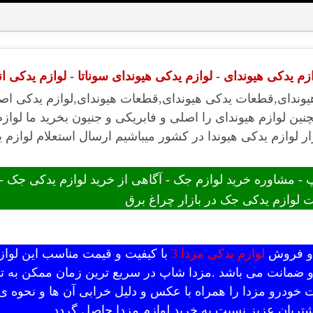
م یدکی هیوندای - لوازم یدکی هیوندای سوناتا - لوازم یدکی ا
یوندای,قطعات یدکی هیوندای,قطعات هیوندای,لوازم یدکی اصل
نین لوازم هیوندای را اصلی و فابریکی و جنیون بخرید ما لواز
ر لوازم یدکی هیوندا در کشور میباشیم ارسال استعلام لوازم ی
 مشاوره خرید لوازم جک - آگاهی از خرید لوازم یدکی جک 
 لوازم یدکی جک در بازار چراغ برق
د و فروش
لوازم یدکی مزدا 3
با کیفیت و قیمت مناسب این لوازم
 و ضمانت می باشد .مزدا شاپ در سریع ترین زمان ممکن به تم
 خودرو مزدا را همراه با عکس و دلیل خرابی آن ها و نحوه ی
تریان عزیز نسبت به خرید لوازم مزدا حاصل گردد.