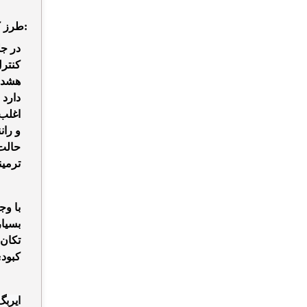
را به طور مختصر بیان می‌کنیم:
طرز ک
در جل
کنترل
هشدار
دارد 
اغلب 
و ران
حالت
ترمین
با وج
بسیار
تکان 
کبود
ایربگ ف