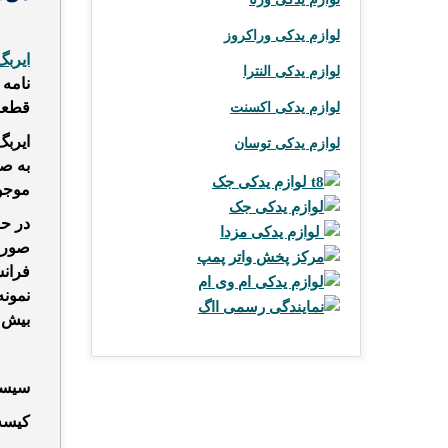
لوازم یدکی وراکروز
ایربگ
لوازم یدکی النترا
نامه 
قطعه
لوازم یدکی اکسنت
ایربگ
لوازم یدکی توسان
به صو
لوازم یدکی جک t8
موجود
لوازم یدکی جک
در ح
لوازم یدکی مزدا
صورت 
مرکز پخش واتر پمپ
فرانس
لوازم یدکی ام وی ام
نمونه
نمایندگی رسمی ااگ
بیش ا
سیس
کیسه