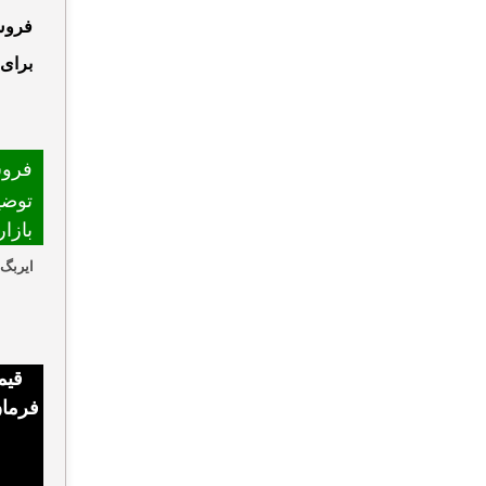
فروش
برای 
فرو
توضی
بازا
ایربگ 
قیم
فرمان