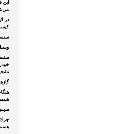
این ق
می‌شو
در لا
کیسه 
سنسو
وسیله
سنسور
خودرو
تشخی
گازها
هنگام
شیمیایی بین سدی
سپس ب
چراغ
هستند