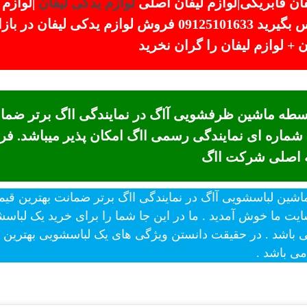
ان فابریکی|لوازم لیفان اصلی
لوازم یدکی لیفان
|لوازم
برای استعلام قیمت و ثبت سفارس تماس بگیرید 09125101633 
 لوازم لیفان را گران نخرید
 شماره ای نمایندگی رسمی ااگ امکان پذیر میباشد. 
ه اصلی شرکت ااگ
ایت ما خوش آمدید . ما در این جا شما را برای خرید یک لباس
اشد . در حقیقت دانستن ویژگی های یک لباسشویی بهترین را
ی باشد .