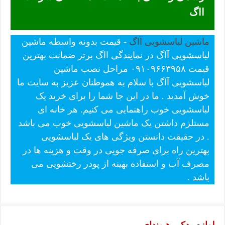
ااگ
ماشین لباسشویی آاگ
- قیمت بدونه واسطه ماشین
لباسشویی آاگ در نمایندگی ااگ برتر ضمانت بهترین
قیمت ۰۹۱۰۹۶۶۳۹۵۸ مراحل نصب ماشین
لباسشویی آاگ با سلام به هموطنان عزیز به سایت ما
خوش آمدید . ما در این جا شما را برای خرید یک
لباسشویی خوب راهنمایی می کنیم. هر خانه ای
مستلزم داشتن یک ماشین لباسشویی خوب می باشد
. در حقیقت دانستن ویژگی های یک لباسشویی
بهترین راه برای صرفه جویی در وقت و هزینه ها در
مصرف آب و استفاده بهینه از پودر رختشویی می
باشد .