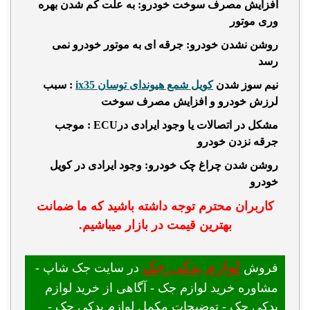
افزایش مصرف سوخت خودرو:
به علت کم شدن بهره
وری موتور
روشن نشدن خودرو:
جرقه ای به موتور خودرو نمی
رسد
نیم سوز شدن
کویل شمع هیوندای توسان ix35
: سبب
لرزش خودرو و افزایش مصرف سوخت
مشکل در اتصالات یا وجود ایرادی در
ECU
: موجب
جرقه نزدن خودرو
روشن شدن چراغ چک خودرو:
وجود ایرادی در کویل
خودرو
کاربران محترم توجه داشته باشید که ما ضمانت
بهترین قیمت در بازار میباشیم.
لوازم یدکی جک
فروش
در سایت جک شاپ -
مشاوره خرید لوازم جک - آگاهی از خرید لوازم
یدکی جک - توضیحات مکمل لوازم یدکی جک -