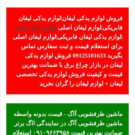
فروش لوازم یدکی لیفان|لوازم یدکی لیفان
فابریکی|لوازم لیفان اصلی
لوازم یدکی لیفان
|لوازم یدکی لیفان فابریکی|لوازم لیفان اصلی
برای استعلام قیمت و ثبت سفارس تماس
بگیرید 09125101633 فروش لوازم یدکی
لیفان در بازار چراغ برق با ضمانت بهترین
قیمت و کیفیت فروش لوازم یدکی تخصصی
لیفان + لوازم لیفان را گران نخرید
ماشین ظرفشویی آاگ - قیمت بدونه واسطه
ماشین ظرفشویی آاگ در نمایندگی ااگ برتر
ضمانت بهترین قیمت ۰۹۱۰۹۶۶۳۹۵۸ استعلام