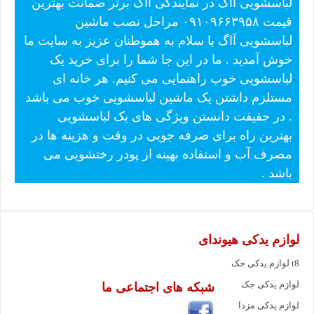
لباسشویی آاگ در نمایندگی ااگ برتر ضمانت بهترین
قیمت ۰۹۱۰۹۶۶۳۹۵۸ مراحل نصب ماشین
لباسشویی آاگ با سلام به هموطنان عزیز به سایت ما
خوش آمدید . ما در این جا شما را برای خرید یک
لباسشویی خوب راهنمایی می کنیم. هر خانه ای
مستلزم داشتن یک ماشین لباسشویی خوب می باشد
. در حقیقت دانستن ویژگی های یک لباسشویی
بهترین راه برای صرفه جویی در وقت و هزینه ها در
مصرف آب و استفاده بهینه از پودر رختشویی می
باشد .
لوازم یدکی هیوندای
لوازم یدکی جک t8
لوازم یدکی جک
شبکه های اجتماعی ما
لوازم یدکی مزدا