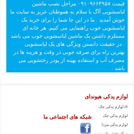
قیمت ۰۹۱۰۹۶۶۳۹۵۸ مراحل نصب ماشین
لباسشویی آاگ با سلام به هموطنان عزیز به سایت ما
خوش آمدید . ما در این جا شما را برای خرید یک
لباسشویی خوب راهنمایی می کنیم. هر خانه ای
مستلزم داشتن یک ماشین لباسشویی خوب می باشد
. در حقیقت دانستن ویژگی های یک لباسشویی
بهترین راه برای صرفه جویی در وقت و هزینه ها در
مصرف آب و استفاده بهینه از پودر رختشویی می
باشد .
لوازم یدکی هیوندای
لوازم یدکی جک t8
لوازم یدکی جک
شبکه های اجتماعی ما
لوازم یدکی مزدا
مرکز پخش واتر پمپ