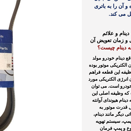
و آن را به باتری
ل می کند.
دینام و
علائم
 و زمان تعویض آن
 دینام
چیست؟
قع
دینام خودرو مولد
 الکتریکی موتور بوده
ظیفه این قطعه فراهم
انرژی الکتریکی مورد
خودرو است. می توان
که وظیفه اصلی این
دینام هیوندای آوانته
ل قدرت موتور به
ی دیگر مانند دینام،
پمپ، سیستم تهویه
ع و پمپ فرمان