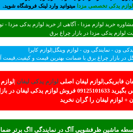
لوازم یدکی تخصصی مزدا
میتوانید وارد لینک فروشگاه شوید.
شاوره خرید لوازم مزدا - آگاهی از خرید لوازم یدکی مزدا - 
 لوازم یدکی مزدا در بازار چراغ برق
یدکی ون - نمایندگی ون - لوازم وینگل|لوازم کاپرا
ل در بازار چراغ برق با ضمانت بهترین قیمت و کیفیت,قیمت آخر 
ان فابریکی|لوازم لیفان اصلی
لوازم یدکی لیفان
|لوازم
برای استعلام قیمت و ثبت سفارس تماس بگیرید 09125101633 
 لوازم لیفان را گران نخرید