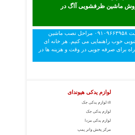
فروش ماشین ظرفشویی آاگ در
- قیمت بدونه واسطه ماشین لباسشویی آاگ در نمایندگی ااگ برتر ضمانت بهترین قیمت ۰۹۱۰۹۶۶۳۹۵۸ مراحل نصب ماشین
شویی خوب راهنمایی می کنیم. هر خانه ای
ه برای صرفه جویی در وقت و هزینه ها در
لوازم یدکی هیوندای
لوازم یدکی جک t8
لوازم یدکی جک
لوازم یدکی مزدا
مرکز پخش واتر پمپ