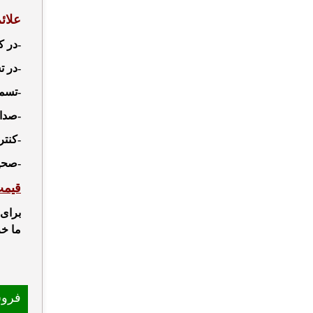
علائ
-
در ک
-
در 
-تسمه
-صدای
-کنت
-صحیح
قیمت
برای 
ما خر
فرو