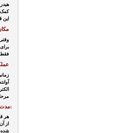
هیدرو
کمک 
این ق
مکا
وقتی 
برای
فقط ی
عمل
زمانی
آوانته
الکتر
مرحل
:
مدت 
هر قط
از آن
شده ا