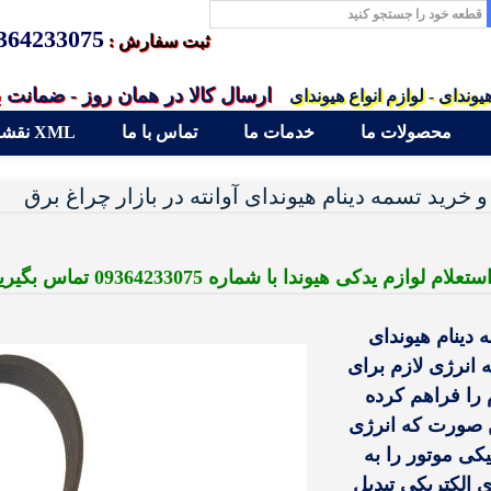
364233075
ثبت سفارش :
ارسال کالا در همان روز - ضمانت 
یوندای - لوازم انواع هیوندای
محصولات ما
خدمات ما
تماس با ما
نقشه سایت XML
 خرید تسمه دینام هیوندای آوانته در بازار چراغ برق
لام لوازم یدکی هیوندا با شماره 09364233075 تماس بگیرید
 دینام هیوندای
ه انرژی لازم برای
م را فراهم کرده
 صورت که انرژی
یکی موتور را به
ی الکتریکی تبدیل