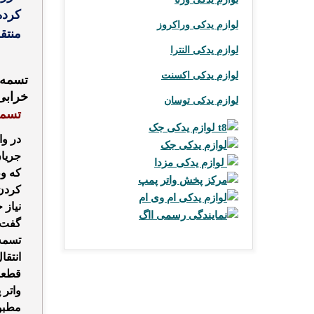
کرده 
لوازم یدکی وراکروز
منتق
لوازم یدکی النترا
لوازم یدکی اکسنت
تسمه 
خرابی
لوازم یدکی توسان
تسمه
لوازم یدکی جک t8
در وا
لوازم یدکی جک
جریان
لوازم یدکی مزدا
که و
مرکز پخش واتر پمپ
کردن 
لوازم یدکی ام وی ام
نیاز 
نمایندگی رسمی ااگ
گفت 
تسمه 
انتقا
قطعات
واتر 
مطبو