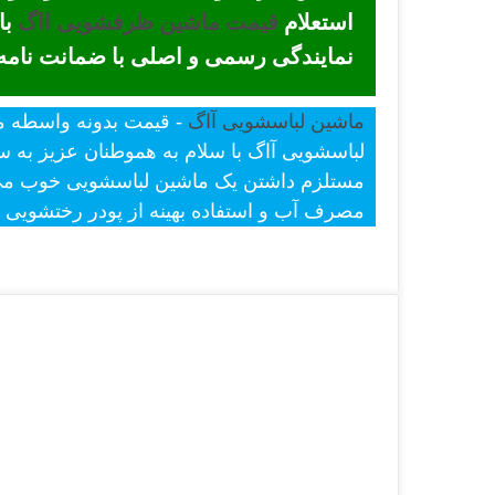
استعلام
قیمت ماشین ظرفشویی ااگ
با
نمایندگی رسمی و اصلی با ضمانت نام
ماشین لباسشویی آاگ
لباسشویی آاگ با سلام به هموطنان عزیز به س
مستلزم داشتن یک ماشین لباسشویی خوب می ب
مصرف آب و استفاده بهینه از پودر رختشویی م