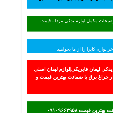
توضیحات مکمل لوازم یدکی مزدا - قیمت
لوازم کاپرا را از ما بخواهید
 یدکی لیفان فابریکی|لوازم لیفان اصلی
فروش لوازم یدکی لیفان در بازار چراغ برق با ضمانت بهترین قیمت و
ماشین ظرفشویی آاگ - قیمت بدونه واسطه ماشین ظرفشویی آاگ در نمایندگی ااگ برتر ضمانت بهترین قیمت ۰۹۱۰۹۶۶۳۹۵۸