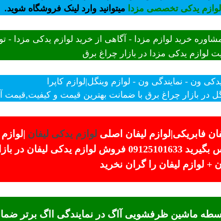
لوازم یدکی تخصصی مزدا
میتوانید وارد لینک فروشگاه شوید.
شاوره خرید لوازم مزدا - آگاهی از خرید لوازم یدکی مزدا - 
 لوازم یدکی مزدا در بازار چراغ برق
یدکی ون - نمایندگی ون - لوازم وینگل|لوازم کاپرا
ل در بازار چراغ برق با ضمانت بهترین قیمت و کیفیت,قیمت آخر 
ان فابریکی|لوازم لیفان اصلی
لوازم یدکی لیفان
|لوازم
برای استعلام قیمت و ثبت سفارس تماس بگیرید 09125101633 
 لوازم لیفان را گران نخرید