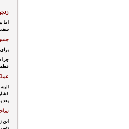
زنجی
اما ب
سفت ک
جنس
برای
چرا 
قطعه 
عمل
البته
فشار 
بعد ب
ساخت
این ز
نئوپر