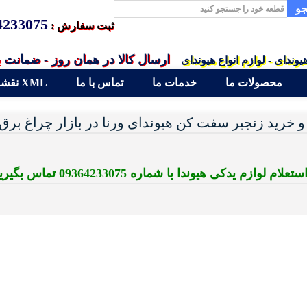
و
4233075
ثبت سفارش :
ارسال کالا در همان روز - ضمانت 
یوندای - لوازم انواع هیوندای
محصولات ما
خدمات ما
تماس با ما
نقشه سایت XML
 خرید زنجیر سفت کن هیوندای ورنا در بازار چراغ برق
لام لوازم یدکی هیوندا با شماره 09364233075 تماس بگیرید