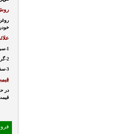
رو
ش 
روغن
خودرو
علائ
1-سر و صدای اضافی در قسمت زنجیر موتور
2-گردش نا مناسب زنجیر
3-سفت و ثابت نبودن آن در محل چرخش زنجیر
قیمت
در حق
قیمت 
فرو