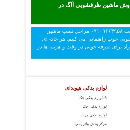
فروش ماشین ظرفشویی آاگ در
- قیمت بدونه واسطه ماشین لباسشویی آاگ در نمایندگی ااگ برتر ضمانت بهترین قیمت ۰۹۱۰۹۶۶۳۹۵۸ مراحل نصب ماشین
شویی خوب راهنمایی می کنیم. هر خانه ای
ه برای صرفه جویی در وقت و هزینه ها در
لوازم یدکی هیوندای
لوازم یدکی جک t8
لوازم یدکی جک
لوازم یدکی مزدا
مرکز پخش واتر پمپ