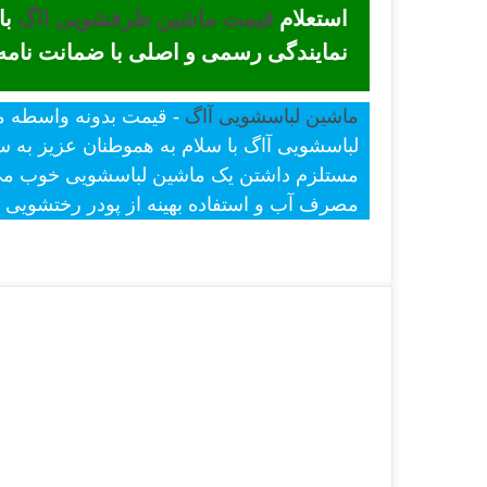
استعلام
قیمت ماشین ظرفشویی ااگ
با
نمایندگی رسمی و اصلی با ضمانت نام
ماشین لباسشویی آاگ
لباسشویی آاگ با سلام به هموطنان عزیز به س
مستلزم داشتن یک ماشین لباسشویی خوب می ب
مصرف آب و استفاده بهینه از پودر رختشویی م