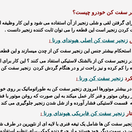
ر سفت کن خودرو چیست؟
رای گرفتن لقی و شلی زنجیر از آن استفاده می شود و این کار
وظیفه 
ردن زنجیر است این قطعه را می توان ثابت کننده زنجیر دانست .
زنجیر سفت کن اصلی هیوندای ورنا
:
 استحکام بیشتر جنس این زنجیر سفت کن
از چدن میسازند و این قطعه 
در زنجیر سفت کن
از بالشتک لاستیکی استفاد می کنند ؟ این کار برا
را کم کرده و نیز راحت تر و در هنگام گردش کردن
زنجیر سفت کن هی
کرد
زنجیر سفت کن ورنا
:
 در بیشتر موتورها امروزی زنجیر سفت کن به طوراتوماتیک بر روی خودر
روغن موتور و فنر کار عمل میکند به این صورت که روغن موتور با فش
ه قسمت لاستیکی فشار آورده و از شل شدن زنجیر جلوگیری می کند .
ار
زنجیر سفت کن فابریکی هیوندای ورنا
:
نجیر سفت کن ها شامل یک تیغه فنری با لایه ای از نئوپرین در طرف شل
ین در سمت دیگر خود هستند و از چرخ دنده کمکی برای تنظیم استفاده 