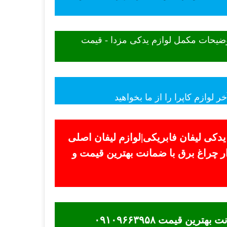
توضیحات مکمل لوازم یدکی مزدا - قیمت
لوازم کاپرا را از ما بخواهید
 یدکی لیفان فابریکی|لوازم لیفان اصلی
فروش لوازم یدکی لیفان در بازار چراغ برق با ضمانت بهترین قیمت و
ماشین ظرفشویی آاگ - قیمت بدونه واسطه ماشین ظرفشویی آاگ در نمایندگی ااگ برتر ضمانت بهترین قیمت ۰۹۱۰۹۶۶۳۹۵۸