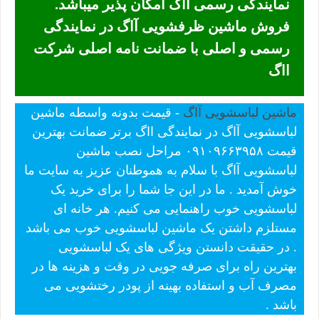
نمایندگی رسمی ااگ امکان پذیر میباشد.
فروش ماشین ظرفشویی آاگ در نمایندگی
رسمی و اصلی با ضمانت نامه اصلی شرکت
ااگ
ماشین لباسشویی آاگ
- قیمت بدونه واسطه ماشین
لباسشویی آاگ در نمایندگی ااگ برتر ضمانت بهترین
قیمت ۰۹۱۰۹۶۶۳۹۵۸ مراحل نصب ماشین
لباسشویی آاگ با سلام به هموطنان عزیز به سایت ما
خوش آمدید . ما در این جا شما را برای خرید یک
لباسشویی خوب راهنمایی می کنیم. هر خانه ای
مستلزم داشتن یک ماشین لباسشویی خوب می باشد
. در حقیقت دانستن ویژگی های یک لباسشویی
بهترین راه برای صرفه جویی در وقت و هزینه ها در
مصرف آب و استفاده بهینه از پودر رختشویی می
باشد .