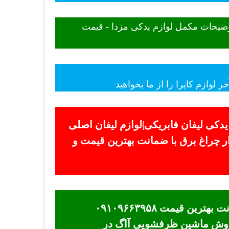
توضیحات مکمل لوازم یدکی مزدا - قیمت
لوازم کاپرا را از ما بخواهید
 یدکی لیفان فابریکی|لوازم لیفان اصلی
فروش لوازم یدکی لیفان در بازار چراغ برق با ضمانت بهترین قیمت و
ماشین ظرفشویی آاگ - قیمت بدونه واسطه ماشین ظرفشویی آاگ در نمایندگی ااگ برتر ضمانت بهترین قیمت ۰۹۱۰۹۶۶۳۹۵۸
فروش ماشین ظرفشویی آاگ در