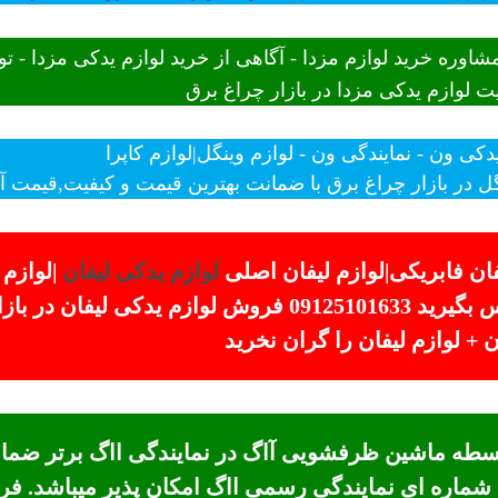
شاوره خرید لوازم مزدا - آگاهی از خرید لوازم یدکی مزدا - 
 لوازم یدکی مزدا در بازار چراغ برق
یدکی ون - نمایندگی ون - لوازم وینگل|لوازم کاپرا
ل در بازار چراغ برق با ضمانت بهترین قیمت و کیفیت,قیمت آخر 
ان فابریکی|لوازم لیفان اصلی
لوازم یدکی لیفان
|لوازم
برای استعلام قیمت و ثبت سفارس تماس بگیرید 09125101633 
 لوازم لیفان را گران نخرید
 شماره ای نمایندگی رسمی ااگ امکان پذیر میباشد. 