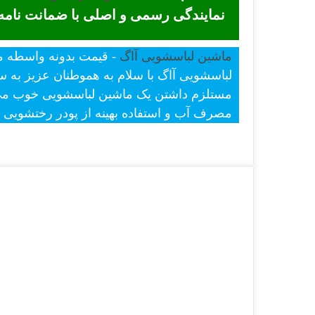
نمایندگی رسمی و اصلی با ضمانت نام
ماشین لباسشویی آاگ
لباسشویی آاگ با سلام به هموطنان عزیز به س
مستلزم داشتن یک ماشین لباسشویی خوب می ب
مصرف آب و استفاده بهینه از پودر رختشویی م