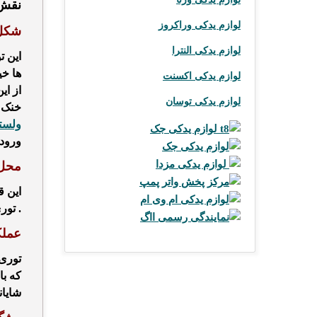
نقش 
لوازم یدکی وراکروز
شکل
لوازم یدکی النترا
این ت
ها خی
لوازم یدکی اکسنت
از ای
لوازم یدکی توسان
خنک ش
ولست
لوازم یدکی جک t8
ورود 
لوازم یدکی جک
لوازم یدکی مزدا
محل
مرکز پخش واتر پمپ
این ق
لوازم یدکی ام وی ام
. تور
نمایندگی رسمی ااگ
عمل
توری
که با
شایان