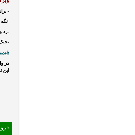
ویژ
- برا
-نگه
-رد و
-خنک
قیمت
در وا
این ت
فرو