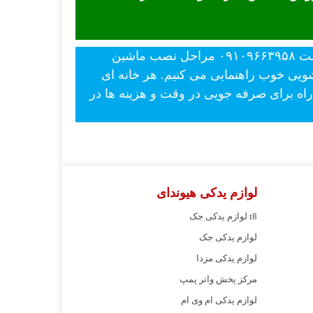
- قیمت بدونه واسطه ماشین لباسشویی آاگ در نمایندگی ااگ برتر ضمانت بهترین قیمت ۰۹۱۰۹۶۶۳۹۵۸ مراحل نصب ماشین
شویی خوب راهنمایی می کنیم. هر خانه ای
ه برای صرفه جویی در وقت و هزینه ها در
لوازم یدکی هیوندای
لوازم یدکی جک t8
لوازم یدکی جک
لوازم یدکی مزدا
مرکز پخش واتر پمپ
لوازم یدکی ام وی ام