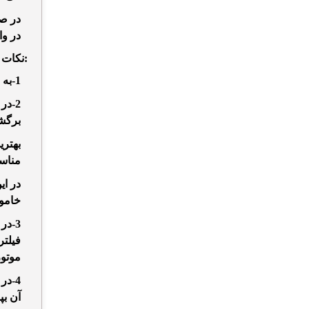
در صورتی که اگر رو
در وا
نکات مهم در تعویض این قطعه:
1-به منظور شل شدن فیلتر روغن
2-در
برگشت
بهتری
مناسب
در ای
خاموش
3-در قسمت بعد انتهای صاف
موتو
4-در
آن بپ