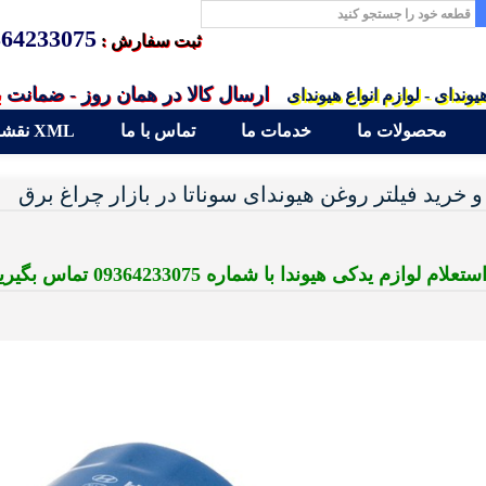
364233075
ثبت سفارش :
ارسال کالا در همان روز - ضمانت 
یوندای - لوازم انواع هیوندای
محصولات ما
خدمات ما
تماس با ما
نقشه سایت XML
 خرید فیلتر روغن هیوندای سوناتا در بازار چراغ برق
لام لوازم یدکی هیوندا با شماره 09364233075 تماس بگیرید