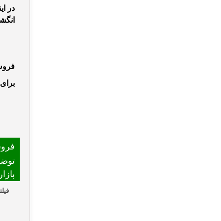
در ای
انگشت
فروش 
برای 
فرو
توضی
بازا
فیلت