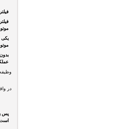
فیلتر
فیلتر
موتور
یکی ا
موتور
بدون
عملکر
وظیفه 
در واق
پس ب
است 