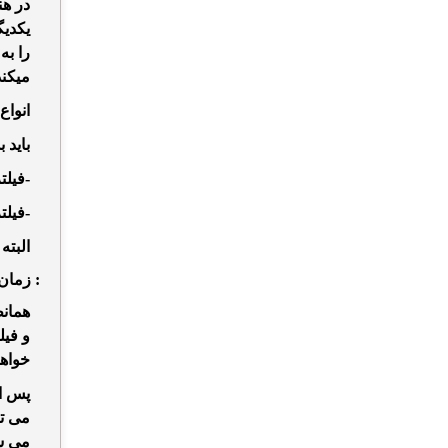
در هن
یکدیگ
را به
میکند
انواع
باید 
-فیلت
-فیلت
البته
زمان تعویض این قطعه :
همانط
و فیل
خواهد
پس از
می تو
می ش