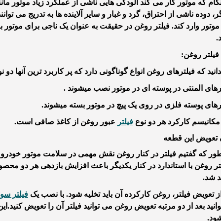
گام که موتور کار می کند آلودگی هایی ناشی از عملکرد زیاد موتور م
ر، دوده ناشی از احتراق، گرد و غبار و سایر آلاینده ها به تدریج می ت
 موتور وارد کند. فیلتر روغن در حقیقت به عنوان یک ناجی برای موتور ب
.
 فیلتر روغن:
بدانید که فیلترهای روغن انواع گوناگونی دارد که
پر کاربرد ترین آنها
دو ن
رهای المنتی در پوسته ای در موتور نصب میشوند .
رهای پوسته فلزی در روی یک پیچ در موتور بسته میشوند.
 مکانیسم کارکرد هر دو نوع
فیلتر
عبور روغن از کاغذ صافی است.
ور که گفتیم فیلتر در کنار روغن نقش مهمی در سلامت موتور خودرو ای
تر روغن با استاندارد در کنار یکدیگر باعث افزایش بازدهی هر دو م
 شد.
 تعویض فیلتر، روغن کارکرده آن باید تخلیه شود. با نصب یک
فیلتر
سونا
انید بعد از دو مرتبه تعویض روغن می توانید فیلتر آن
را تعویض کنید.ای
ود.