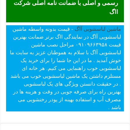
رسمی و اصلی با ضمانت نامه اصلی شرکت
ااگ
ماشین لباسشویی آاگ
- قیمت بدونه واسطه ماشین
لباسشویی آاگ در نمایندگی ااگ برتر ضمانت بهترین
قیمت ۰۹۱۰۹۶۶۳۹۵۸ مراحل نصب ماشین
لباسشویی آاگ با سلام به هموطنان عزیز به سایت ما
خوش آمدید . ما در این جا شما را برای خرید یک
لباسشویی خوب راهنمایی می کنیم. هر خانه ای
مستلزم داشتن یک ماشین لباسشویی خوب می باشد
. در حقیقت دانستن ویژگی های یک لباسشویی
بهترین راه برای صرفه جویی در وقت و هزینه ها در
مصرف آب و استفاده بهینه از پودر رختشویی می
باشد .