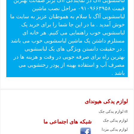
لباسشویی آاگ در نمایندگی ااگ برتر ضمانت بهترین
قیمت ۰۹۱۰۹۶۶۳۹۵۸ مراحل نصب ماشین
لباسشویی آاگ با سلام به هموطنان عزیز به سایت ما
خوش آمدید . ما در این جا شما را برای خرید یک
لباسشویی خوب راهنمایی می کنیم. هر خانه ای
مستلزم داشتن یک ماشین لباسشویی خوب می باشد
. در حقیقت دانستن ویژگی های یک لباسشویی
بهترین راه برای صرفه جویی در وقت و هزینه ها در
مصرف آب و استفاده بهینه از پودر رختشویی می
باشد .
لوازم یدکی هیوندای
لوازم یدکی جک t8
لوازم یدکی جک
شبکه های اجتماعی ما
لوازم یدکی مزدا